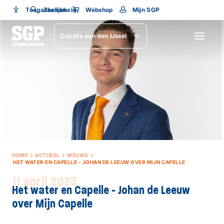
Toegankelijkheid
Toegankelijkheid
Zoeken
Webshop
Mijn SGP
Lettergrootte
Capelle aan den IJssel
SLUITEN
HOME
ACTUEEL
NIEUWS
HET WATER EN CAPELLE - JOHAN DE LEEUW OVER MIJN CAPELLE
11 april 2023
Het water en Capelle - Johan de Leeuw
over Mijn Capelle