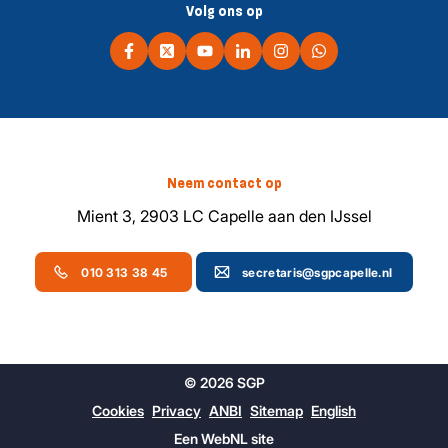
Volg ons op
Neem contact op
Mient 3, 2903 LC Capelle aan den IJssel
010 313 38 45
secretaris@sgpcapelle.nl
© 2026 SGP
Cookies
Privacy
ANBI
Sitemap
English
Een
WebNL
site