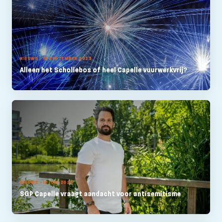
NIEUWS - 18 SEPTEMBER 2023
Alleen het Schollebos of heel Capelle vuurwerkvrij?
NIEUWS - 12 JUNI 2023
SGP Capelle vraagt aandacht voor antisemitisme